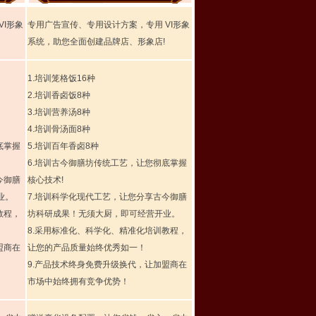
VI形象
专用广告宣传、专用设计方案，专用 VI形象
系统，助您全面创建品牌店、形象店!
1.培训笼格饭16种
2.培训香卤饭8种
3.培训营养汤8种
4.培训骨汤面8种
底掌握
5.培训百年香卤8种
6.培训古今御膳坊传统工艺，让您彻底掌握
今御膳
核心技术!
业。
7.培训科学化现代工艺，让您分享古今御膳
教程，
坊科研成果！无须大厨，即可经营开业。
8.采用标准化、科学化、精准化培训教程，
盟商在
让您的产品质量始终优秀如一！
9.产品技术终身免费升级换代，让加盟商在
市场中始终拥有竞争优势！