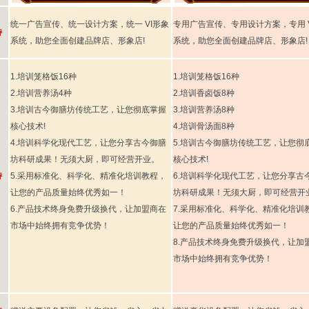
统一广告宣传、统一设计方案，统一 VI形象
专用广告宣传、专用设计方案，专用 
持
系统，助您全面创建品牌店、形象店!
系统，助您全面创建品牌店、形象店!
1.培训笼格饭16种
1.培训笼格饭16种
2.培训营养汤4种
2.培训香卤饭8种
3.培训古今御膳坊传统工艺，让您彻底掌握
3.培训营养汤8种
核心技术!
4.培训骨汤面8种
4.培训科学化现代工艺，让您分享古今御膳
5.培训古今御膳坊传统工艺，让您彻
坊科研成果！无须大厨，即可经营开业。
核心技术!
持
5.采用标准化、科学化、精准化培训教程，
6.培训科学化现代工艺，让您分享古
让您的产品质量始终优秀如一！
坊科研成果！无须大厨，即可经营开
6.产品技术终身免费升级换代，让加盟商在
7.采用标准化、科学化、精准化培训
市场中始终拥有竞争优势！
让您的产品质量始终优秀如一！
8.产品技术终身免费升级换代，让加
市场中始终拥有竞争优势！