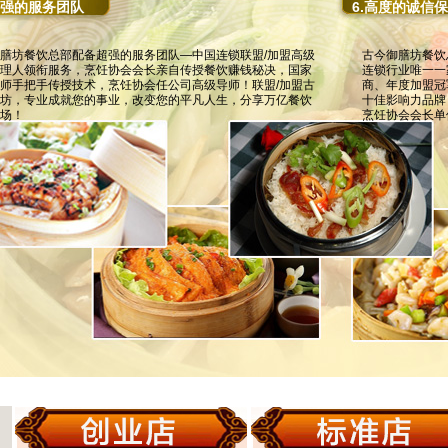
超强的服务团队
6.高度的诚信
膳坊餐饮总部配备超强的服务团队—中国连锁联盟/加盟高级
古今御膳坊餐饮
理人领衔服务，烹饪协会会长亲自传授餐饮赚钱秘决，国家
连锁行业唯一一
师手把手传授技术，烹饪协会任公司高级导师！联盟/加盟古
商、年度加盟冠
坊，专业成就您的事业，改变您的平凡人生，分享万亿餐饮
十佳影响力品牌
场！
烹饪协会会长单