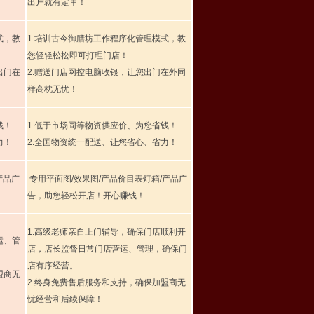
出户就有定单！
式，教
1.培训古今御膳坊工作程序化管理模式，教
您轻轻松松即可打理门店！
出门在
2.赠送门店网控电脑收银，让您出门在外同
样高枕无忧！
钱！
1.低于市场同等物资供应价、为您省钱！
力！
2.全国物资统一配送、让您省心、省力！
产品广
专用平面图/效果图/产品价目表灯箱/产品广
告，助您轻松开店！开心赚钱！
1.高级老师亲自上门辅导，确保门店顺利开
运、管
店，店长监督日常门店营运、管理，确保门
。
店有序经营。
盟商无
2.终身免费售后服务和支持，确保加盟商无
忧经营和后续保障！