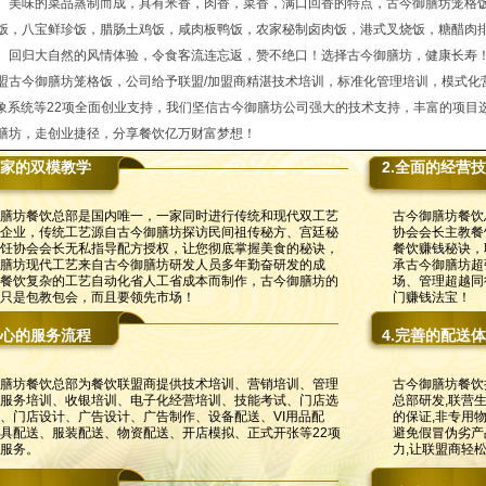
、美味的菜品蒸制而成，具有米香，肉香，菜香，满口回香的特点，古今御膳坊笼格
饭，八宝鲜珍饭，腊肠土鸡饭，咸肉板鸭饭，农家秘制卤肉饭，港式叉烧饭，糖醋肉
、回归大自然的风情体验，令食客流连忘返，赞不绝口！选择古今御膳坊，健康长寿
盟古今御膳坊笼格饭，公司给予联盟/加盟商精湛技术培训，标准化管理培训，模式化
形象系统等22项全面创业支持，我们坚信古今御膳坊公司强大的技术支持，丰富的项目
膳坊，走创业捷径，分享餐饮亿万财富梦想！
独家的双模教学
2.全面的经营
膳坊餐饮总部是国内唯一，一家同时进行传统和现代双工艺
古今御膳坊餐饮
企业，传统工艺源自古今御膳坊探访民间祖传秘方、宫廷秘
协会会长主教餐
饪协会会长无私指导配方授权，让您彻底掌握美食的秘诀，
餐饮赚钱秘诀，
膳坊现代工艺来自古今御膳坊研发人员多年勤奋研发的成
承古今御膳坊超
餐饮复杂的工艺自动化省人工省成本而制作，古今御膳坊的
场、管理超越同
只是包教包会，而且要领先市场！
门赚钱法宝！
贴心的服务流程
4.完善的配送
膳坊餐饮总部为餐饮联盟商提供技术培训、营销培训、管理
古今御膳坊餐饮
服务培训、收银培训、电子化经营培训、技能考试、门店选
总部研发,联营
、门店设计、广告设计、广告制作、设备配送、VI用品配
的保证,非专用
具配送、服装配送、物资配送、开店模拟、正式开张等22项
避免假冒伪劣产品
服务。
力,让联盟商轻