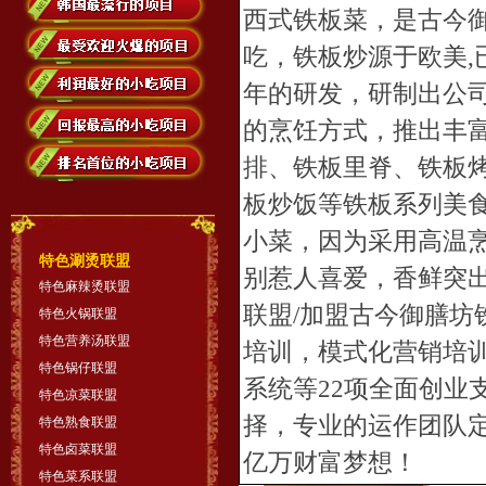
西式铁板菜，是古今
吃，铁板炒源于欧美
,
年的研发，研制出公
的烹饪方式，推出丰
排、铁板里脊、铁板
板炒饭等铁板系列美
小菜，因为采用高温
特色涮烫联盟
别惹人喜爱，香鲜突
特色麻辣烫联盟
联盟
/
加盟
古今御膳坊
特色火锅联盟
特色营养汤联盟
培训，模式化营销培
特色锅仔联盟
系统等
22
项全面创业
特色凉菜联盟
择，专业的运作团队
特色熟食联盟
特色卤菜联盟
亿万财富梦想！
特色菜系联盟