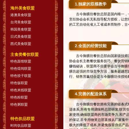
1.独家的双模教学
海外美食联盟
古今御膳坊餐饮总部是国内唯一，一
港澳美食联盟
烹饪协会会长无私指导配方授权，让您
台湾美食联盟
的工艺自动化省人工省成本而制作，古
韩国美食联盟
日式美食联盟
西式美食联盟
2.全面的经营技能
主食类餐饮联盟
古今御膳坊餐饮总部由国家级技师亲
协会会长主教餐饮服务技巧、餐饮营销
特色面馆联盟
赚钱秘诀，联盟商不但要学会古今御膳
特色馄饨联盟
膳坊超强的市场竞争方法，服务超越想
特色饺子联盟
行、销售营赢结合是古今御膳坊传授给
特色饭联盟
特色米线联盟
4.完善的配送体系
特色粉联盟
古今御膳坊餐饮拥有完善的链条式
特色粥联盟
送体系,所有专用调味料总部研发,联营生
家使用,确保联盟商的市场竞争力,和产
特色饮品联盟
的保证,非专用物资总部直接从厂家集中
极大的降低了成本,并避免假冒伪劣产品
时尚饮品联盟