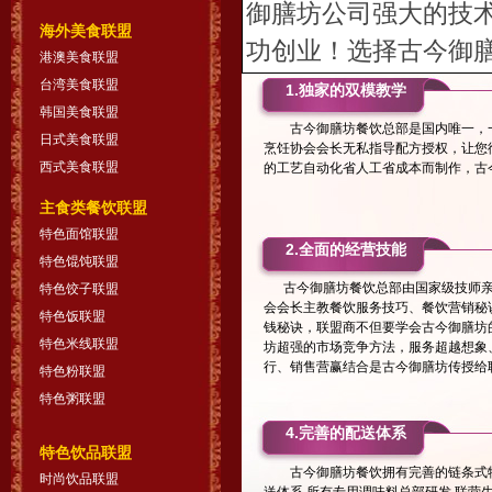
御膳坊公司强大的技
海外美食联盟
功创业！选择古今御
港澳美食联盟
台湾美食联盟
1.独家的双模教学
韩国美食联盟
古今御膳坊餐饮总部是国内唯一，一
日式美食联盟
烹饪协会会长无私指导配方授权，让您
西式美食联盟
的工艺自动化省人工省成本而制作，古
主食类餐饮联盟
特色面馆联盟
2.全面的经营技能
特色馄饨联盟
古今御膳坊餐饮总部由国家级技师亲
特色饺子联盟
会会长主教餐饮服务技巧、餐饮营销秘
特色饭联盟
钱秘诀，联盟商不但要学会古今御膳坊
特色米线联盟
坊超强的市场竞争方法，服务超越想象
行、销售营赢结合是古今御膳坊传授给
特色粉联盟
特色粥联盟
4.完善的配送体系
特色饮品联盟
古今御膳坊餐饮拥有完善的链条式
时尚饮品联盟