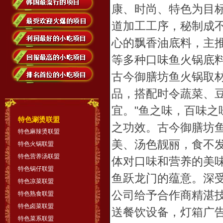
康、时尚、特色为目标
道加工工序，秘制成
心的飘香油底料，主
等多种口味鱼火锅底
古今御膳坊鱼火锅取
品，搭配时令蔬菜、
宜。"鱼之味，百味之
特色涮烫联盟
之功效。古今御膳坊
特色麻辣烫联盟
美、汤色靓丽，食不
特色火锅联盟
特色营养汤联盟
体对口味和营养的美
特色锅仔联盟
鱼跃龙门的蕴意。深
特色凉菜联盟
公司给予合作商精湛
特色熟食联盟
特色卤菜联盟
送餐饮设备，灯箱广告
特色菜系联盟