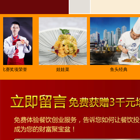
赛奖项荣誉
娃娃菜
鱼头经典