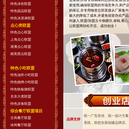
送体系,所有专用调味料总部研发,联营生
特色冰饮联盟
家使用,确保联盟商的市场竞争力,和产
的保证,非专用物资总部直接从厂家集中
特色甜品联盟
极大的降低了成本,并避免假冒伪劣产品
特色冰淇淋联盟
间渗入,联盟/加盟古今御膳坊,省钱,省心,
点心类联盟
让联盟商轻松开店、成功创业！
特色点心联盟
上海点心联盟
港澳点心联盟
精美西点联盟
特色小吃联盟
特色油炸小吃联盟
特色烧烤小吃联盟
特色铁板烧联盟
关东大煮联盟
特色凉食联盟
综合餐厅联盟项目
统一广告宣传、统一设计方案，
古风餐厅联盟
品牌支持
系统，助您全面创建品牌店、
休闲餐厅联盟