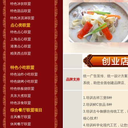
特色冰饮联盟
特色甜品联盟
特色冰淇淋联盟
点心类联盟
特色点心联盟
上海点心联盟
港澳点心联盟
精美西点联盟
特色小吃联盟
特色油炸小吃联盟
统一广告宣传、统一设计方案，
品牌支持
特色烧烤小吃联盟
系统，助您全面创建品牌店、
特色铁板烧联盟
关东大煮联盟
1.培训吉祥三煲8种
特色凉食联盟
2.培训鲜C饮品 8种
综合餐厅联盟项目
3.培训古今御膳坊传统工艺
古风餐厅联盟
核心技术!
休闲餐厅联盟
4.培训科学化现代工艺，让