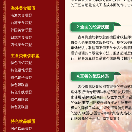
的工艺自动化省人工省成本而制作，古
海外美食联盟
港澳美食联盟
台湾美食联盟
2.全面的经营技能
韩国美食联盟
古今御膳坊餐饮总部由国家级技师亲
日式美食联盟
协会会长主教餐饮服务技巧、餐饮营销
西式美食联盟
赚钱秘诀，联盟商不但要学会古今御膳
膳坊超强的市场竞争方法，服务超越想
主食类餐饮联盟
行、销售营赢结合是古今御膳坊传授给
特色面馆联盟
特色馄饨联盟
4.完善的配送体系
特色饺子联盟
特色饭联盟
古今御膳坊餐饮拥有完善的链条式
送体系,所有专用调味料总部研发,联营生
特色米线联盟
家使用,确保联盟商的市场竞争力,和产
特色粉联盟
的保证,非专用物资总部直接从厂家集中
特色粥联盟
极大的降低了成本,并避免假冒伪劣产品
间渗入,联盟/加盟古今御膳坊,省钱,省心,
让联盟商轻松开店、成功创业！
特色饮品联盟
时尚饮品联盟