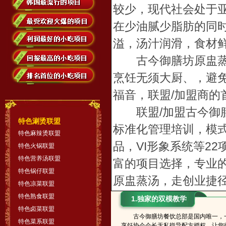
较少，现代社会处于
在少油腻少脂肪的同
溢，汤汁润滑，食材
古今御膳坊原盅蒸汤
烹饪无须大厨、，避
福音，联盟/加盟商的
联盟/加盟古今御膳
特色涮烫联盟
标准化管理培训，模
特色麻辣烫联盟
品，VI形象系统等2
特色火锅联盟
特色营养汤联盟
富的项目选择，专业
特色锅仔联盟
原盅蒸汤，走创业捷
特色凉菜联盟
特色熟食联盟
1.独家的双模教学
特色卤菜联盟
古今御膳坊餐饮总部是国内唯一，一
特色菜系联盟
烹饪协会会长无私指导配方授权，让您