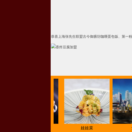
恭喜上海张先生联盟古今御膳坊咖喱蛋包饭、第一
比赛奖项荣誉
娃娃菜
鱼