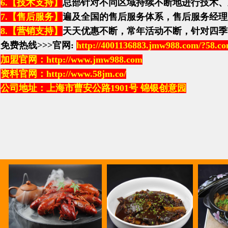
6.
【技术支持】
总部针对不同区域持续不断地进行技术、
7.
【售后服务】
遍及全国的售后服务体系，售后服务经理
8.
【营销支持】
天天优惠不断，常年活动不断，针对四季
免费热线
>>>
官网
:
http://4001136883.jmw988.com/?58.c
加盟官网：
http://www.jmw988.com
资料官网：
http://www.58jm.co/
公司地址：上海市曹安公路
1901
号
锦银创意园