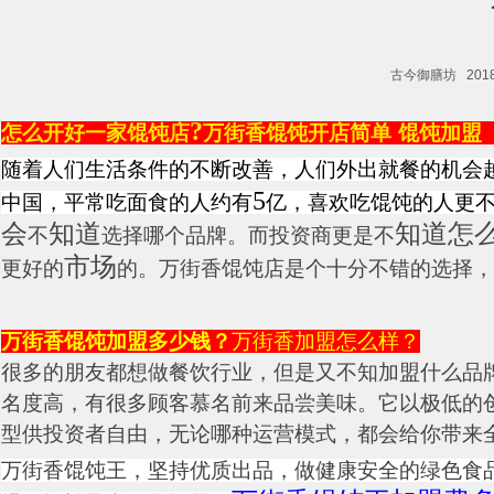
古今御膳坊 2018-07
?
怎么开好一家馄饨店
万街香馄饨开店简单
馄饨加盟
随着人们生活条件的不断改善，人们外出就餐的机会
5
中国，平常吃面食的人约有
亿，喜欢吃馄饨的人更
会
知道
知道怎
不
选择哪个品牌。而投资商更是不
市场
更好的
的。万街香馄饨店是个十分不错的选择，
万街香馄饨加盟多少钱？
万街香加盟怎么样？
很多的朋友都想做餐饮行业，但是又不知加盟什么品
名度高，有很多顾客慕名前来品尝美味。它以极低的
型供投资者自由，无论哪种运营模式，都会给你带来
万街香馄饨王，坚持优质出品，做健康安全的绿色食