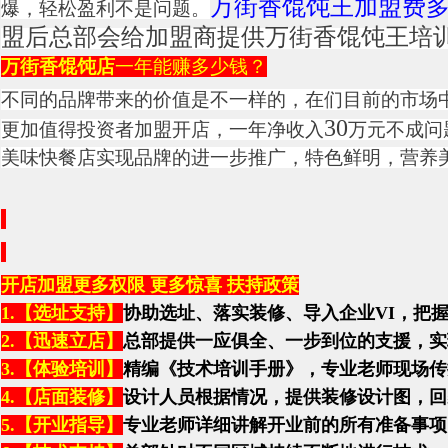
万街香馄饨王加盟费
爆，轻松盈利不是问题。
盟后总部会给加盟商提供万街香馄饨王培
万街香馄饨店
一年能赚多少钱？
不同的品牌带来的价值是不一样的，在们目前的市场
30
更加值得投资者加盟开店，一年净收入
万元不成问
美味快餐店实现品牌的进一步推广，特色鲜明，营养
开店加盟更多权限
更多惊喜
扶持政策
1.
【选址支持】
协助选址、落实装修、导入企业
VI
，把
2.
【迅速立店】
总部提供一应俱全、一步到位的支援，实
3.
【体验培训】
精编《技术培训手册》，专业老师现场传
4.
【店面装修】
设计人员根据情况，提供装修设计图，回
5.
【开业指导】
专业老师详细讲解开业前的所有准备事项