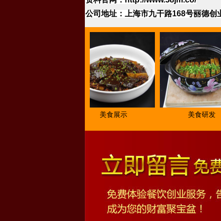
公司地址：上海市九干路
168
号丽德创
研发2018
美食展示
美食研发