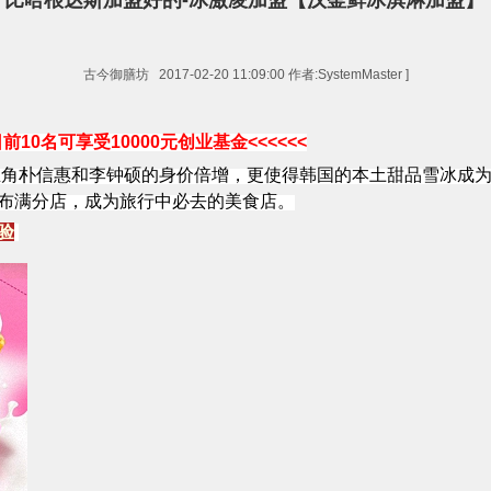
比哈根达斯加盟好的-冰激凌加盟【汉釜鲜冰淇淋加盟】
古今御膳坊 2017-02-20 11:09:00 作者:SystemMaster ]
日前
10
名可享受
10000
元创业基金
<<<<<<
主角朴信惠和李钟硕的身价倍增，更使得韩国的本土甜品雪冰成
布满分店，成为旅行中必去的美食店。
验