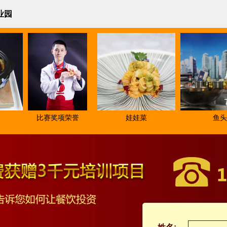
业园
比赛奖项荣誉
娃娃菜
鱼头经典