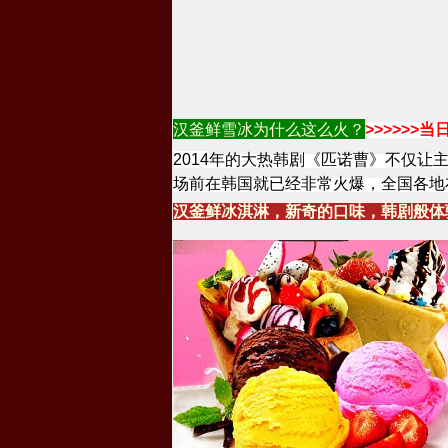
汉釜鲜
雪冰
为什么这么火？
>>>>>>
当
2014
年的大热韩剧《匹诺曹》不仅让
场前在韩国就已经非常火爆，全国各地
汉釜鲜冰淇淋，新奇的口味，韩剧般体