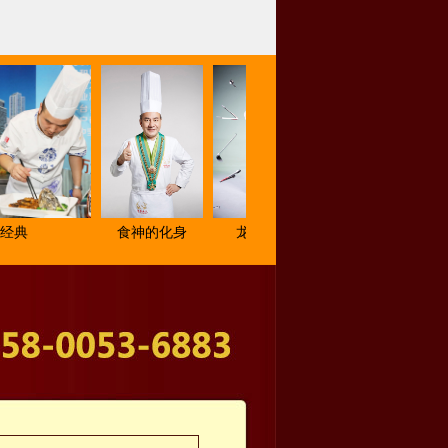
食神的化身
龙虾教学
2018亚洲厨王
西点