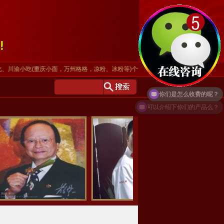
吃(重庆小面，万州格格，凉粉、冰粉等)个性化等配以川味老卤菜巧妙结合形成产品
你们是怎么收费的呢？