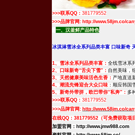
>>>联系QQ：
381779552
>>>品牌官网: http://www.58jm.co/cany
一、汉釜鲜产品特色
冰淇淋雪冰全系列品类丰富 口味新奇 
1
、雪冰全系列品类丰富：
全线雪冰系
2
、口味新奇“舌尖下雪”：
自然美味，
3、天然健康美味活色生香：
产地直送
4
、潮流先锋迎合大众口味
：顺应韩国
5
、新奇外带拼，欧巴带你“私奔”：
多
>>>联系QQ：
381779552
>>>品牌官网:
http://www.58jm.co/can
在线
QQ
：
381779552
（可免费获取项
加盟官网：
http://www.jmw988.com
资料官网：
http://www.58jm.co/