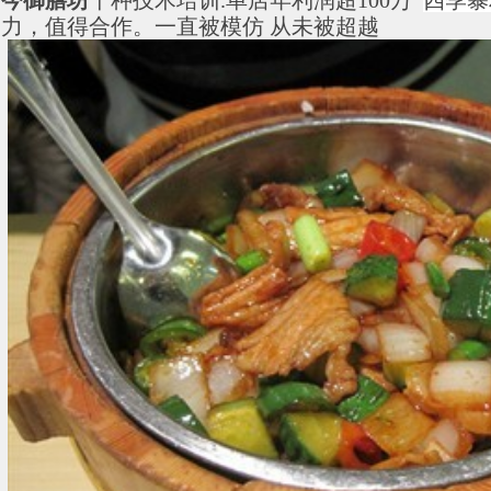
今御膳坊
千种技术培训
.
单店年利润超
100
万
四季暴
力，值得合作。一直被模仿
从未被超越