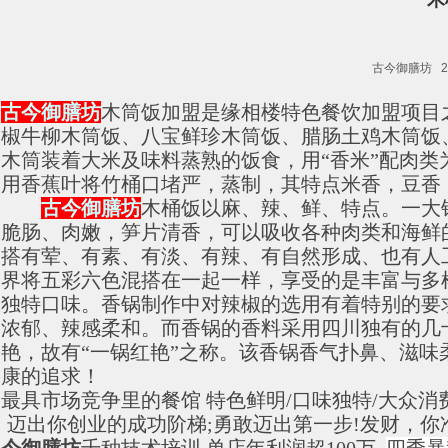
木
古今御膳坊 2016
古今御膳坊
木筒饭加盟是缘相楼特色餐饮加盟项目
椒牛柳木筒饭、八宝鲜珍木筒饭、腊肠土鸡木筒饭
木筒装着大米及味料蒸熟的饭食，用“香米”配肉
用香蕉叶将竹桶口堵严，蒸制，其特点米香，豆香
古今御膳坊
木桶饭以麻、辣、鲜、特点。一大
脆肠、肉嫩，笋片清香，可以吸收各种肉类和海鲜
搭有荤、有素、有淡、有辣、有自然形成、也有人
界将五彩六色混搭在一起一样，享受的是丰富与多
独特口味。香锅制作中对辣椒的选用有着特别的要
浓郁、辣感柔和。而香锅的香料采用四川独有的几
艳，故有“一锅红艳”之称。该香锅香气扑鼻、滋
康的追求！
最具市场竞争里的餐馆
特色鲜明
/
口味独特
/
大众消
迈出你创业的成功阶梯;勇敢迈出第一步!发财，你