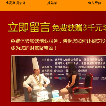
比赛奖项荣誉
娃娃菜
鱼头经典