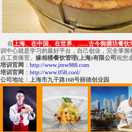
.
在
上海、在中国、在世界、
.......
古今御膳坊餐饮
训中心就是学习的最好平台，自己创业，完全掌握
点工资痛苦。
缘相楼餐饮管理
(
上海
)
有限公司
祝您
培训官网
：
http://www.jmw988.com
培训官网
：
http://www.058.cool/
公司地址：上海市九干路
168
号丽德创业园