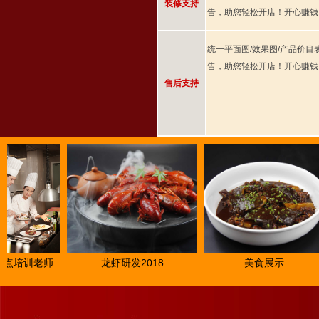
装修支持
告，助您轻松开店！开心赚钱
统一平面图/效果图/产品价目
告，助您轻松开店！开心赚钱
售后支持
培训老师
龙虾研发2018
美食展示