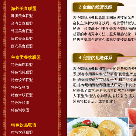
2.全面的经营技能
海外美食联盟
港澳美食联盟
古今御膳坊餐饮总部由国家级技师亲自
会长主教餐饮服务技巧、餐饮营销秘诀
台湾美食联盟
秘诀，联盟商不但要学会古今御膳坊的
韩国美食联盟
超强的市场竞争方法，服务超越想象、
日式美食联盟
销售营赢结合是古今御膳坊传授给联盟
西式美食联盟
主食类餐饮联盟
4.完善的配送体系
特色面馆联盟
古今御膳坊餐饮拥有完善的链条式物资
特色馄饨联盟
系,所有专用调味料总部研发,联营生产,
用,确保联盟商的市场竞争力,和产品质
特色饺子联盟
证,非专用物资总部直接从厂家集中发货
特色饭联盟
的降低了成本,并避免假冒伪劣产品的中
特色米线联盟
入,联盟/加盟古今御膳坊,省钱,省心,省力
盟商轻松开店、成功创业！
特色粉联盟
特色粥联盟
特色饮品联盟
时尚饮品联盟