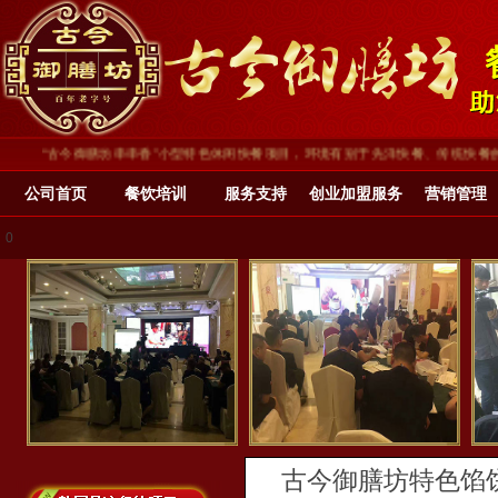
“古今御膳坊串串香”小型特色休闲快餐项目，环境有别于先洋快餐、传统快餐的装修
公司首页
餐饮培训
服务支持
创业加盟服务
营销管理
0
古今御膳坊特色馅饼