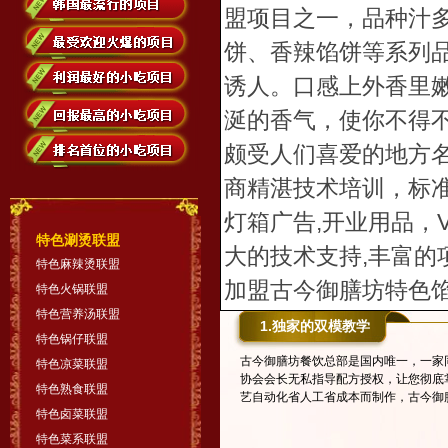
盟项目之一，品种汁
饼、香辣馅饼等系列
诱人。口感上外香里
涎的香气，使你不得
颇受人们喜爱的地方
商精湛技术培训，标
灯箱广告,开业用品，
特色涮烫联盟
大的技术支持,丰富的
特色麻辣烫联盟
加盟古今御膳坊特色
特色火锅联盟
特色营养汤联盟
1.独家的双模教学
特色锅仔联盟
古今御膳坊餐饮总部是国内唯一，一家
特色凉菜联盟
协会会长无私指导配方授权，让您彻底
特色熟食联盟
艺自动化省人工省成本而制作，古今御
特色卤菜联盟
特色菜系联盟