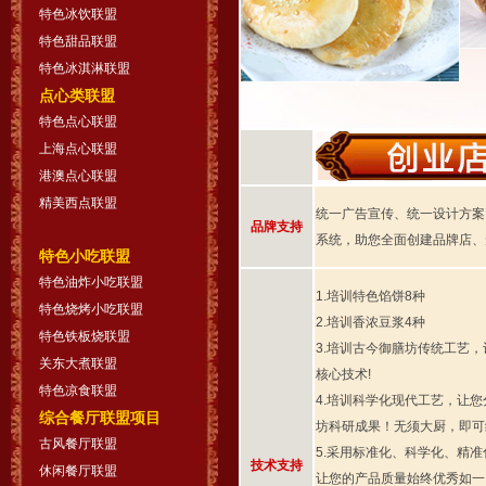
特色冰饮联盟
特色甜品联盟
特色冰淇淋联盟
点心类联盟
特色点心联盟
上海点心联盟
港澳点心联盟
精美西点联盟
统一广告宣传、统一设计方案，
品牌支持
系统，助您全面创建品牌店、
特色小吃联盟
特色油炸小吃联盟
1.培训特色馅饼8种
特色烧烤小吃联盟
2.培训香浓豆浆4种
特色铁板烧联盟
3.培训古今御膳坊传统工艺
关东大煮联盟
核心技术!
特色凉食联盟
4.培训科学化现代工艺，让
综合餐厅联盟项目
坊科研成果！无须大厨，即可
古风餐厅联盟
5.采用标准化、科学化、精
技术支持
休闲餐厅联盟
让您的产品质量始终优秀如一