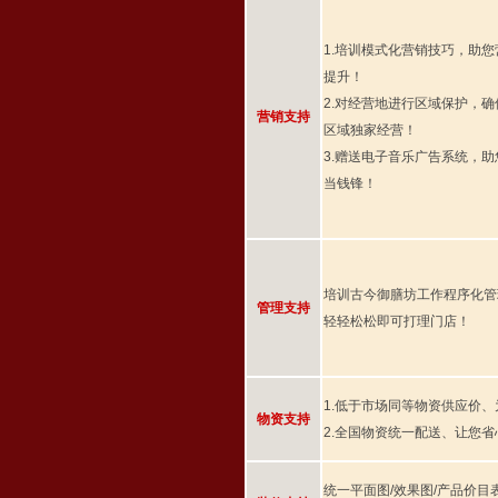
1.培训模式化营销技巧，助
提升！
2.对经营地进行区域保护，
营销支持
区域独家经营！
3.赠送电子音乐广告系统，
当钱锋！
培训古今御膳坊工作程序化管
管理支持
轻轻松松即可打理门店！
1.低于市场同等物资供应价
物资支持
2.全国物资统一配送、让您
统一平面图/效果图/产品价目