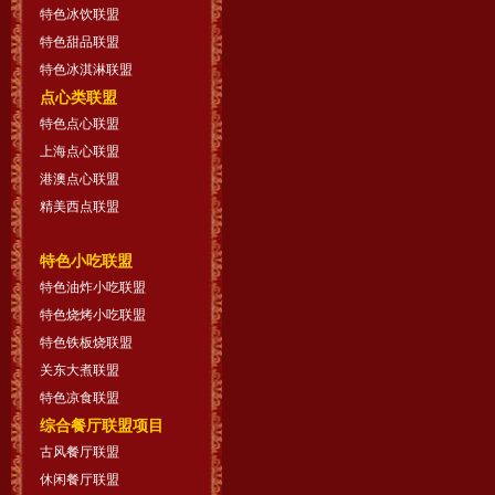
特色冰饮联盟
特色甜品联盟
特色冰淇淋联盟
点心类联盟
特色点心联盟
上海点心联盟
港澳点心联盟
精美西点联盟
特色小吃联盟
特色油炸小吃联盟
特色烧烤小吃联盟
特色铁板烧联盟
关东大煮联盟
特色凉食联盟
综合餐厅联盟项目
古风餐厅联盟
休闲餐厅联盟