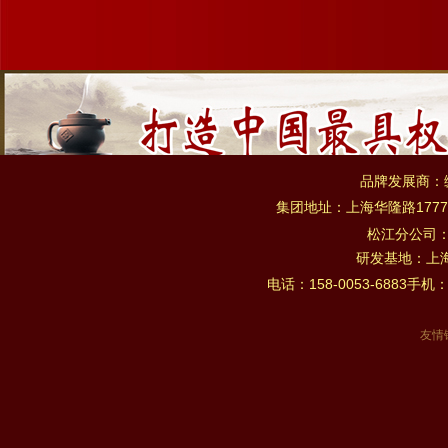
品牌发展商：
集团地址：上海华隆路1777
松江分公司
研发基地：上海市
电话：158-0053-6883手机：
友情