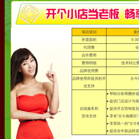
项目级别
迷
所需面积
5-3
代理费
全
合作费用
费用明细
技术转让
品牌使用费
品牌使用所提供的开
古今
业支持
● 帮助分析商圈价
● 提供门店设计与
后续服务和
● 提供开店营销策
宣传支持
● 享有“古今御膳
● 享受统一的“古今
● 提供全年新品特