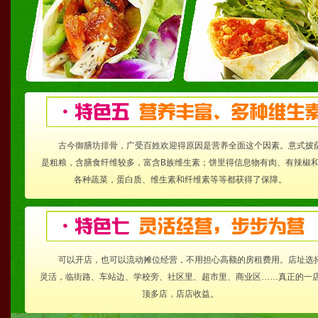
古今御膳坊排骨，广受百姓欢迎得原因是营养全面这个因素。意式披
是粗粮，含膳食纤维较多，富含B族维生素；饼里得信息物有肉、有辣椒
各种蔬菜，蛋白质、维生素和纤维素等等都获得了保障。
可以开店，也可以流动摊位经营，不用担心高额的房租费用。店址选
灵活，临街路、车站边、学校旁、社区里、超市里、商业区……真正的一
顶多店，店店收益。